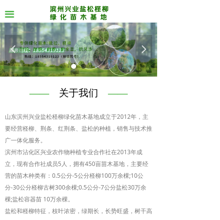
끀
넳
넲
——
关于我们
——
山东滨州兴业盐松柽柳绿化苗木基地成立于2012年，主
要经营柽柳、荆条、红荆条、盐松的种植，销售与技术推
广一体化服务。
滨州市沾化区兴业农作物种植专业合作社在2013年成
立，现有合作社成员5人，拥有450亩苗木基地，主要经
营的苗木种类有：0.5公分-5公分柽柳100万余棵;10公
分-30公分柽柳古树300余棵;0.5公分-7公分盐松30万余
棵;盐松容器苗 10万余棵。
盐松和柽柳特征，枝叶浓密，绿期长，长势旺盛，树干高