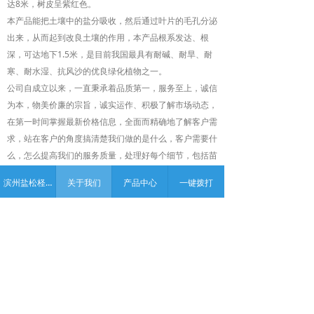
达8米，树皮呈紫红色。
本产品能把土壤中的盐分吸收，然后通过叶片的毛孔分泌
出来，从而起到改良土壤的作用，本产品根系发达、根
深，可达地下1.5米，是目前我国最具有耐碱、耐旱、耐
寒、耐水湿、抗风沙的优良绿化植物之一。
公司自成立以来，一直秉承着品质第一，服务至上，诚信
为本，物美价廉的宗旨，诚实运作、积极了解市场动态，
在第一时间掌握最新价格信息，全面而精确地了解客户需
求，站在客户的角度搞清楚我们做的是什么，客户需要什
么，怎么提高我们的服务质量，处理好每个细节，包括苗
木的培育，销售、分配以及流通等各个环节。
滨州盐松柽柳苗木基地 | 盐松 | 柽柳| 金叶榆 丨碱蓬种子
关于我们
产品中心
一键拨打
真正做到了不疏忽，不遗漏，认真培育每一棵幼苗，热心
服务每一位客户。真诚期待每一个位新老客户前来指导工
作。购苗可开增值税专用发票！
版权所有：
滨州盐松柽柳苗木基地 | 盐松 | 柽柳| 金叶榆 丨
碱蓬种子